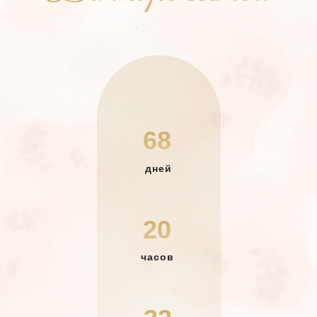
68
дней
20
часов