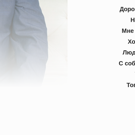
Доро
Н
Мне 
Хо
Люд
С со
То