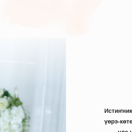
Исти
ҥ
ни
үөрэ-көт