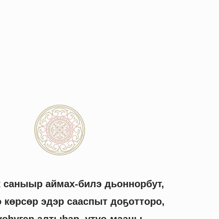
к саныыр аймах-билэ дьоннорбут,
ө көрсөр эдэр сааспыт до
ҕ
отторо,