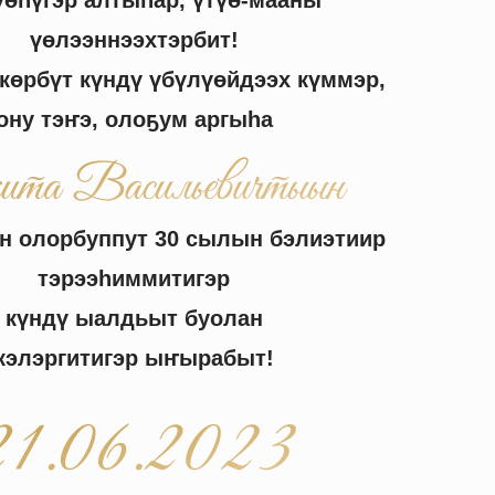
үөһүгэр алтыһар, үтүө-мааны
үөлээннээхтэрбит!
 көрбүт күндү үбүлүөйдээх күммэр,
ону тэ
ҥ
э, оло
ҕ
ум аргыһа
н олорбуппут 30 сылын бэлиэтиир
тэрээһиммитигэр
күндү ыалдьыт буолан
кэлэргитигэр ы
ҥ
ырабыт!