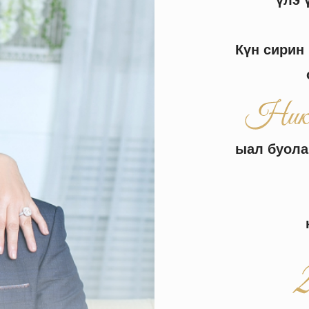
үлэ 
Күн сирин
ыал буола