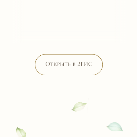
До свадебного торжества осталось
48
10
33
05
дней
часов
минут
секунд