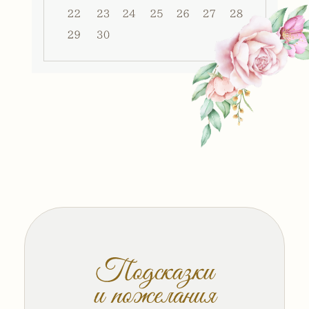
нам будет приятно, если
поддержите цветовую гамму
торжества:
Мы не хотим обременять вас
поисками подарка и будем рады
пожеланиям в конвертах.