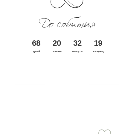
68
20
32
19
дней
часов
минуты
секунд