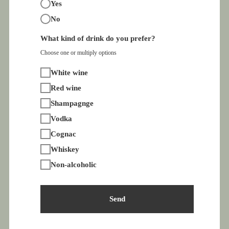
Yes
No
What kind of drink do you prefer?
Choose one or multiply options
White wine
Red wine
Shampagnge
Vodka
Cognac
Whiskey
Non-alcoholic
Send