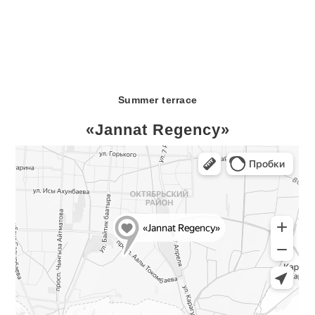
Summer terrace
«Jannat Regency»
Aaly Tokombaeva st., 21/2
Bishkek