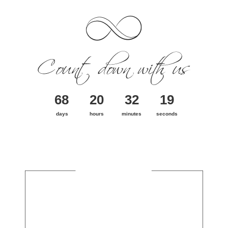
68
20
32
19
days
hours
minutes
seconds